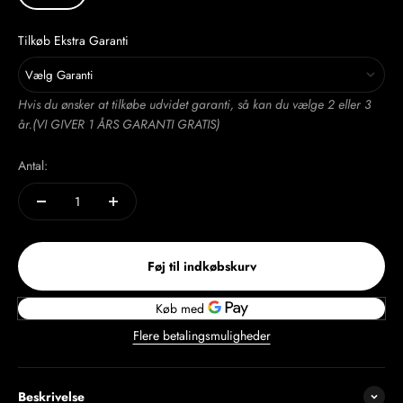
Tilkøb Ekstra Garanti
Vælg Garanti
Hvis du ønsker at tilkøbe udvidet garanti, så kan du vælge 2 eller 3
1 Års Gratis Garanti
år.(VI GIVER 1 ÅRS GARANTI GRATIS)
2 Års Garanti
+499,00 kr
Antal:
3 Års Garanti
+799,00 kr
Føj til indkøbskurv
Flere betalingsmuligheder
Beskrivelse