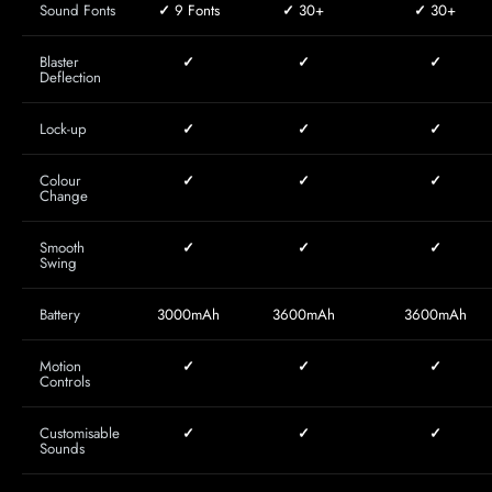
Sound Fonts
✓
9 Fonts
✓
30+
✓
30+
Blaster
✓
✓
✓
Deflection
Lock-up
✓
✓
✓
Colour
✓
✓
✓
Change
Smooth
✓
✓
✓
Swing
Battery
3000mAh
3600mAh
3600mAh
Motion
✓
✓
✓
Controls
Customisable
✓
✓
✓
Sounds