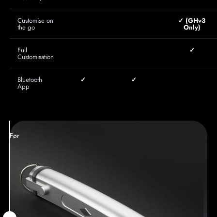
Customise on
✓ (GHv3
the go
Only)
Full
✓
Customisation
Bluetooth
✓
✓
App
Før
Efter