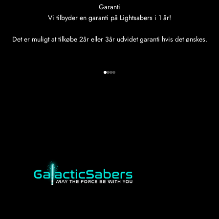
Garanti
Vi tilbyder en garanti på Lightsabers i 1 år!
Det er muligt at tilkøbe 2år eller 3år udvidet garanti hvis det ønskes.
Gå til element 1
Gå til element 2
Gå til element 3
Gå til element 4