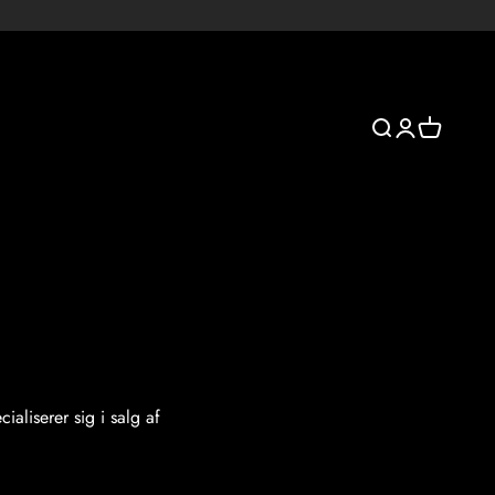
Åbn søgefunktio
Åbn kontosid
Åbn indkø
aliserer sig i salg af