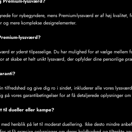
og Premium-lyssværd?
nede for nybegyndere, mens Premium-lyssværd er af høj kvalitet, fu
r og mere komplekse designelementer.
t Premium-lyssværd?
værd er yderst tilpasselige. Du har mulighed for at vælge mellem f
for at skabe et helt unikt lyssværd, der opfylder dine personlige pr
aranti?
din tilfredshed og give dig ro i sindet, inkluderer alle vores lyssvæ
kig på vores garantibetingelser for at få detaljerede oplysninger om 
 til dueller eller kampe?
 med henblik på let til moderat duellering. Ikke desto mindre anbe
 for at få præcise oplysninger om deres holdbarhed og tiltenkte an