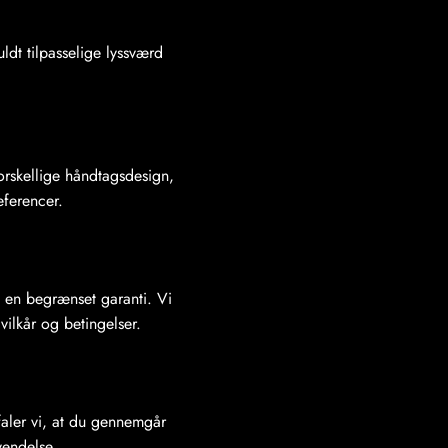
ldt tilpasselige lyssværd
orskellige håndtagsdesign,
æferencer.
rd en begrænset garanti. Vi
vilkår og betingelser.
faler vi, at du gennemgår
vendelse.