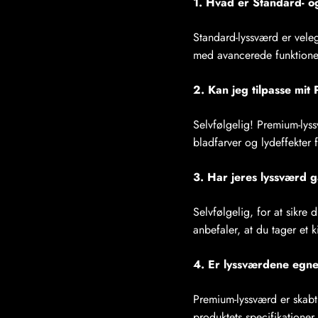
1. Hvad er Standard- 
Standard-lyssværd er veleg
med avancerede funktione
2. Kan jeg tilpasse mi
Selvfølgelig! Premium-lyss
bladfarver og lydeffekter 
3. Har jeres lyssværd g
Selvfølgelig, for at sikre 
anbefaler, at du tager et 
4. Er lyssværdene egnet
Premium-lyssværd er skabt
produktets specifikationer