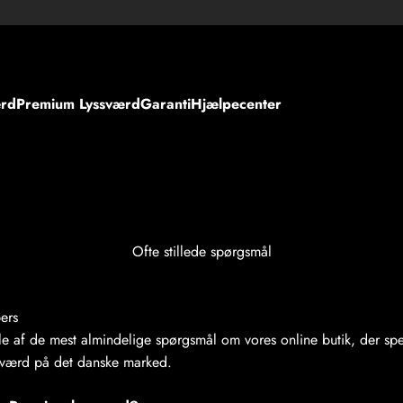
ærd
Premium Lyssværd
Garanti
Hjælpecenter
Ofte stillede spørgsmål
ers
e af de mest almindelige spørgsmål om vores online butik, der speci
sværd på det danske marked.