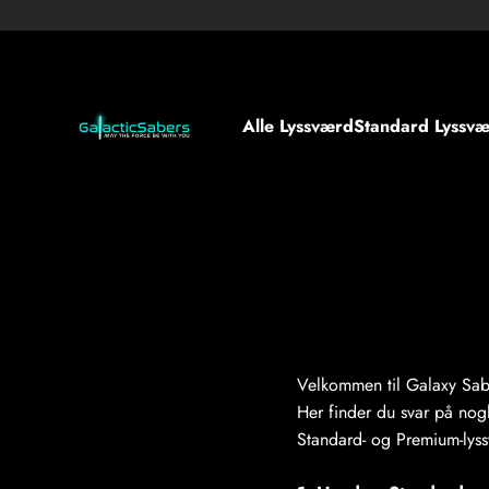
Spring til indhold
Lightsabers Danmark - Lyssværd Danmark
Alle Lyssværd
Standard Lyssv
Velkommen til Galaxy Sab
Her finder du svar på nogl
Standard- og Premium-lys