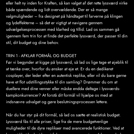
eller helt ny inden for Kraften, så kan valget af det rette lyssværd virke
både spændende og lidt overvældende. Der er så mange
valgmuligheder – fra designet på håndtaget til farverne på klingen
og lydeffekterne – så det er vigtigt at navigere gennem
udvælgelsesprocessen med klarhed og tillid. Lad os sammen gå
igennem fem trin for at finde det perfekte lyssværd, der passer til din
stil, dit budget og dine behov.
TRIN 1 - AFKLAR FORMÅL OG BUDGET
Før vi begynder at kigge på lyssværd, så lad os lige tage et øjeblik til
at tænke over, hvorfor du ønsker at eje et. Er du en dedikeret
cosplayer, der leder efter en autentisk replika, eller vil du bare gerne
have et flot udstillingsstykke til din samling? Drømmer du om at
duellere med dine venner eller måske endda deltage i lyssværds-
kampkonkurrencer? At forstå dit formål vil hjælpe os med at
indsnævre udvalget og gøre beslutningsprocessen lettere.
Når du har styr på dit formål, så lad os sætte et realistisk budget.
Lyssværd fås til alle priser, lige fra de mere budgetvenlige
muligheder til de dyre replikaer med avancerede funktioner. Ved at