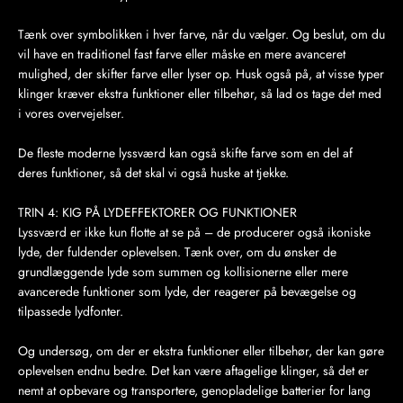
Tænk over symbolikken i hver farve, når du vælger. Og beslut, om du
vil have en traditionel fast farve eller måske en mere avanceret
mulighed, der skifter farve eller lyser op. Husk også på, at visse typer
klinger kræver ekstra funktioner eller tilbehør, så lad os tage det med
i vores overvejelser.
De fleste moderne lyssværd kan også skifte farve som en del af
deres funktioner, så det skal vi også huske at tjekke.
TRIN 4: KIG PÅ LYDEFFEKTORER OG FUNKTIONER
Lyssværd er ikke kun flotte at se på – de producerer også ikoniske
lyde, der fuldender oplevelsen. Tænk over, om du ønsker de
grundlæggende lyde som summen og kollisionerne eller mere
avancerede funktioner som lyde, der reagerer på bevægelse og
tilpassede lydfonter.
Og undersøg, om der er ekstra funktioner eller tilbehør, der kan gøre
oplevelsen endnu bedre. Det kan være aftagelige klinger, så det er
nemt at opbevare og transportere, genopladelige batterier for lang