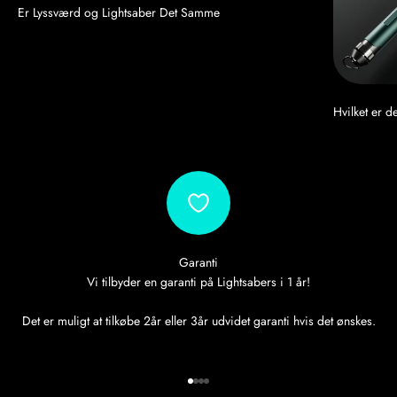
Er Lyssværd og Lightsaber Det Samme
Hvilket er d
Garanti
Vi tilbyder en garanti på Lightsabers i 1 år!
Det er muligt at tilkøbe 2år eller 3år udvidet garanti hvis det ønskes.
Gå til element 1
Gå til element 2
Gå til element 3
Gå til element 4