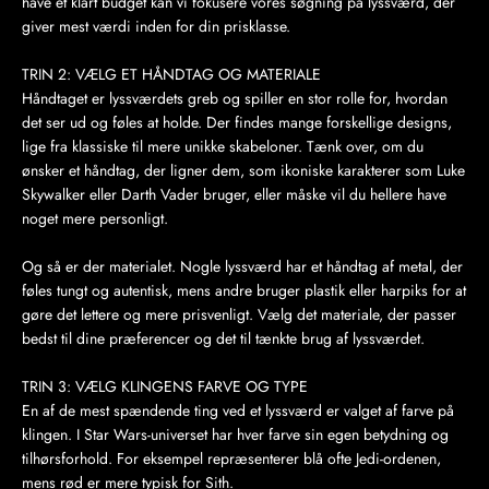
have et klart budget kan vi fokusere vores søgning på lyssværd, der
giver mest værdi inden for din prisklasse.
TRIN 2: VÆLG ET HÅNDTAG OG MATERIALE
Håndtaget er lyssværdets greb og spiller en stor rolle for, hvordan
det ser ud og føles at holde. Der findes mange forskellige designs,
lige fra klassiske til mere unikke skabeloner. Tænk over, om du
ønsker et håndtag, der ligner dem, som ikoniske karakterer som Luke
Skywalker eller Darth Vader bruger, eller måske vil du hellere have
noget mere personligt.
Og så er der materialet. Nogle lyssværd har et håndtag af metal, der
føles tungt og autentisk, mens andre bruger plastik eller harpiks for at
gøre det lettere og mere prisvenligt. Vælg det materiale, der passer
bedst til dine præferencer og det til tænkte brug af lyssværdet.
TRIN 3: VÆLG KLINGENS FARVE OG TYPE
En af de mest spændende ting ved et lyssværd er valget af farve på
klingen. I Star Wars-universet har hver farve sin egen betydning og
tilhørsforhold. For eksempel repræsenterer blå ofte Jedi-ordenen,
mens rød er mere typisk for Sith.