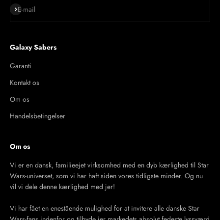
Abonnér
E-mail
Galaxy Sabers
Garanti
Kontakt os
Om os
Handelsbetingelser
Om os
Vi er en dansk, familieejet virksomhed med en dyb kærlighed til Star
Wars-universet, som vi har haft siden vores tidligste minder. Og nu
vil vi dele denne kærlighed med jer!
Vi har fået en enestående mulighed for at invitere alle danske Star
Wars-fans indenfor og tilbyde jer markedets absolut fedeste lyssværd